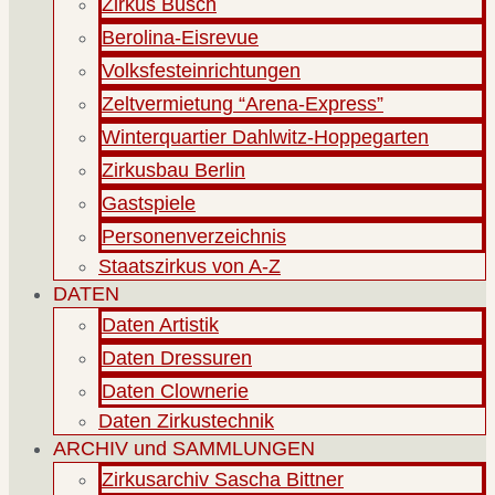
Zirkus Busch
Berolina-Eisrevue
Volksfesteinrichtungen
Zeltvermietung “Arena-Express”
Winterquartier Dahlwitz-Hoppegarten
Zirkusbau Berlin
Gastspiele
Personenverzeichnis
Staatszirkus von A-Z
DATEN
Daten Artistik
Daten Dressuren
Daten Clownerie
Daten Zirkustechnik
ARCHIV und SAMMLUNGEN
Zirkusarchiv Sascha Bittner