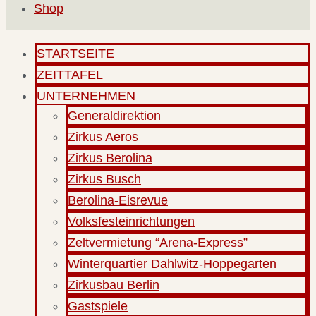
Shop
STARTSEITE
ZEITTAFEL
UNTERNEHMEN
Generaldirektion
Zirkus Aeros
Zirkus Berolina
Zirkus Busch
Berolina-Eisrevue
Volksfesteinrichtungen
Zeltvermietung “Arena-Express”
Winterquartier Dahlwitz-Hoppegarten
Zirkusbau Berlin
Gastspiele