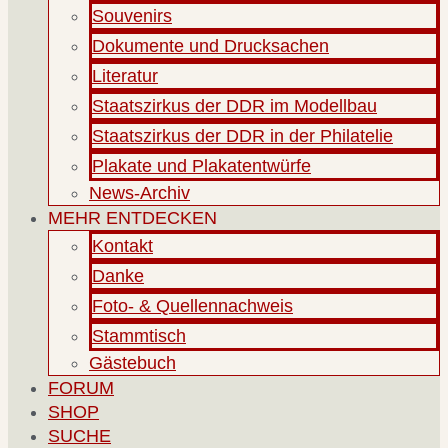
Souvenirs
Dokumente und Drucksachen
Literatur
Staatszirkus der DDR im Modellbau
Staatszirkus der DDR in der Philatelie
Plakate und Plakatentwürfe
News-Archiv
MEHR ENTDECKEN
Kontakt
Danke
Foto- & Quellennachweis
Stammtisch
Gästebuch
FORUM
SHOP
SUCHE