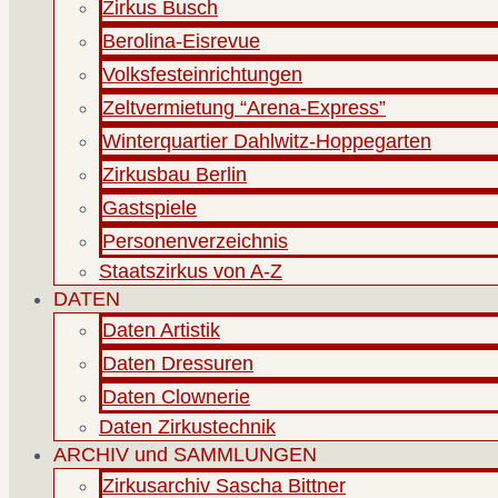
Zirkus Busch
Berolina-Eisrevue
Volksfesteinrichtungen
Zeltvermietung “Arena-Express”
Winterquartier Dahlwitz-Hoppegarten
Zirkusbau Berlin
Gastspiele
Personenverzeichnis
Staatszirkus von A-Z
DATEN
Daten Artistik
Daten Dressuren
Daten Clownerie
Daten Zirkustechnik
ARCHIV und SAMMLUNGEN
Zirkusarchiv Sascha Bittner