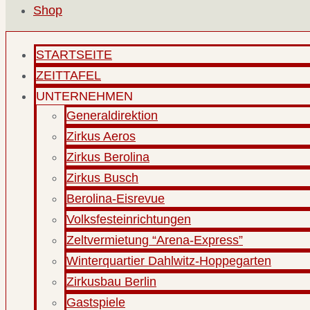
Shop
STARTSEITE
ZEITTAFEL
UNTERNEHMEN
Generaldirektion
Zirkus Aeros
Zirkus Berolina
Zirkus Busch
Berolina-Eisrevue
Volksfesteinrichtungen
Zeltvermietung “Arena-Express”
Winterquartier Dahlwitz-Hoppegarten
Zirkusbau Berlin
Gastspiele