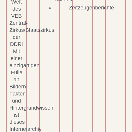
Welt
Zeitzeugenberichte
des
VEB
Zentral-
Zirkus/Staatszirkus
der
DDR!
Mit
einer
einzigartigen
Fülle
an
Bildern,
Fakten
und
Hintergrundwissen
ist
dieses
Internetarchiv