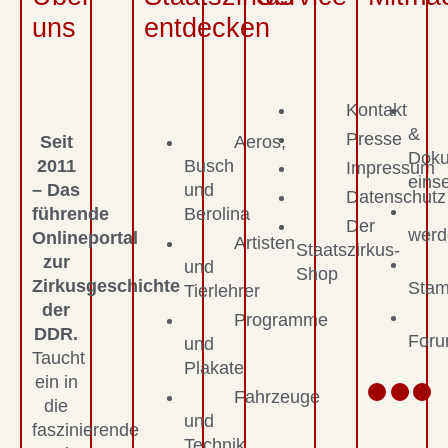
uns
entdecken
Kontakt
&
Presse
Seit
Aeros,
Dok
2011
Busch
Impressum
eins
– Das
und
Datenschutz
führende
Berolina
Der
werd
Onlineportal
Artisten
Staatszirkus-
zur
und
Shop
Zirkusgeschichte
Stam
Tierlehrer
der
Programme
DDR.
For
und
Taucht
Plakate
ein in
Fahrzeuge
die
und
faszinierende
Technik