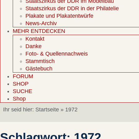
Staatszirkus der DDR im Modellbau
Staatszirkus der DDR in der Philatelie
Plakate und Plakatentwürfe
News-Archiv
MEHR ENTDECKEN
Kontakt
Danke
Foto- & Quellennachweis
Stammtisch
Gästebuch
FORUM
SHOP
SUCHE
Shop
Ihr seid hier:
Startseite
»
1972
Schlagwort: 1972