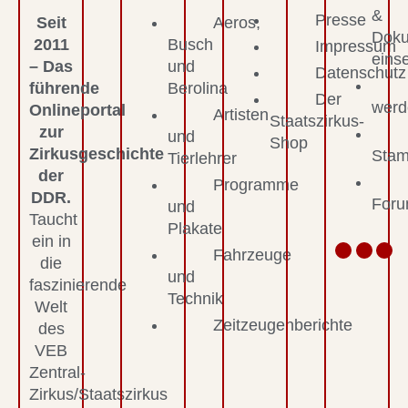
&
Presse
Seit
Aeros,
Dok
2011
Busch
Impressum
eins
– Das
und
Datenschutz
führende
Berolina
Der
werd
Onlineportal
Artisten
Staatszirkus-
zur
und
Shop
Zirkusgeschichte
Stam
Tierlehrer
der
Programme
DDR.
For
und
Taucht
Plakate
ein in
Fahrzeuge
die
und
faszinierende
Technik
Welt
Zeitzeugenberichte
des
VEB
Zentral-
Zirkus/Staatszirkus