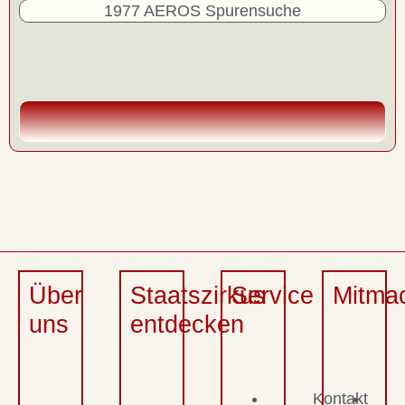
1977 AEROS Spurensuche
Über
Staatszirkus
Service
Mitma
uns
entdecken
Kontakt