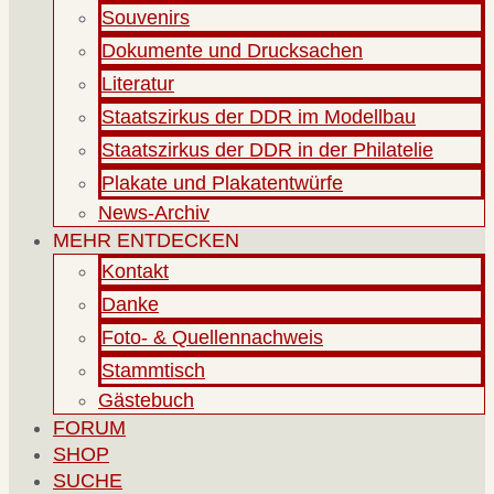
Souvenirs
Dokumente und Drucksachen
Literatur
Staatszirkus der DDR im Modellbau
Staatszirkus der DDR in der Philatelie
Plakate und Plakatentwürfe
News-Archiv
MEHR ENTDECKEN
Kontakt
Danke
Foto- & Quellennachweis
Stammtisch
Gästebuch
FORUM
SHOP
SUCHE