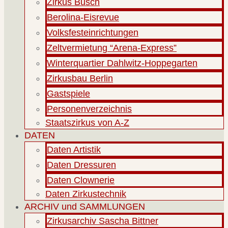
Zirkus Busch
Berolina-Eisrevue
Volksfesteinrichtungen
Zeltvermietung “Arena-Express”
Winterquartier Dahlwitz-Hoppegarten
Zirkusbau Berlin
Gastspiele
Personenverzeichnis
Staatszirkus von A-Z
DATEN
Daten Artistik
Daten Dressuren
Daten Clownerie
Daten Zirkustechnik
ARCHIV und SAMMLUNGEN
Zirkusarchiv Sascha Bittner