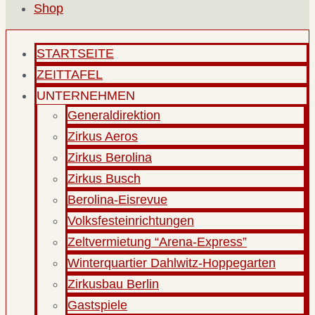
Shop
STARTSEITE
ZEITTAFEL
UNTERNEHMEN
Generaldirektion
Zirkus Aeros
Zirkus Berolina
Zirkus Busch
Berolina-Eisrevue
Volksfesteinrichtungen
Zeltvermietung “Arena-Express”
Winterquartier Dahlwitz-Hoppegarten
Zirkusbau Berlin
Gastspiele